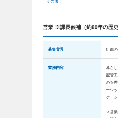
その他
営業 ※課長候補（約80年の歴
募集背景
組織の
業務内容
暮らし
配管工
の管理
ーシッ
ケーシ
＜営業