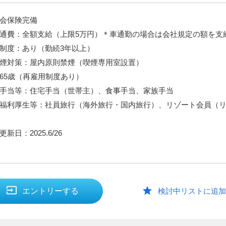
会保険完備
通費：全額支給（上限5万円）＊車通勤の場合は会社規定の額を支
制度：あり（勤続3年以上）
煙対策：屋内原則禁煙（喫煙専用室設置）
65歳（再雇用制度あり）
手当等：住宅手当（世帯主）、食事手当、家族手当
福利厚生等：社員旅行（海外旅行・国内旅行）、リゾート会員（
新日：2025.6/26
input
star
エントリーする
検討中リストに追加