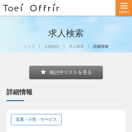
t
o
g
g
l
e
n
求人検索
a
v
i
g
トップ
人材紹介
求人検索
詳細情報
a
t
i
o
n
star
検討中リストを見る
詳細情報
流通・小売・サービス