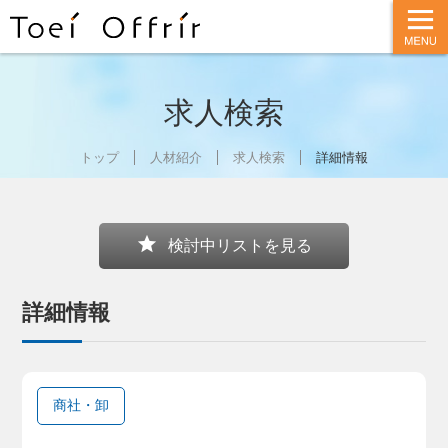
t
o
g
g
l
e
n
求人検索
a
v
i
g
トップ
人材紹介
求人検索
詳細情報
a
t
i
o
n
star
検討中リストを見る
詳細情報
商社・卸