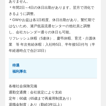
ありません。
＊年間2日～4日の休日出勤があります。翌月で消化で
きるように調整。
＊GWやお盆は各1日程度、休日出勤があり。繁忙期で
はないため、瀬戸低温流通センターの他社員と調整
し、会社カレンダー通りの休日も可能。
リフレッシュ休暇（5連休）、慶弔休暇、育児・介護休
業 等 年次有給休暇：入社時5日、半年後5日付与（半
年経過時点で合計10日）
待遇
福利厚生
各種社会保険完備
通勤交通費：会社規定により支給
定年：60歳（65歳まで再雇用制度あり）
退職金制度：あり（勤続3年以上）