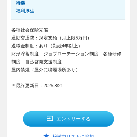
待遇
福利厚生
各種社会保険完備
通勤交通費：規定支給（月上限5万円）
退職金制度：あり（勤続4年以上）
財形貯蓄制度 ジョブローテーション制度 各種研修
制度 自己啓発支援制度
屋内禁煙（屋外に喫煙場所あり）
＊最終更新日：2025.8/21
input
エントリーする
star
検討中リストに追加