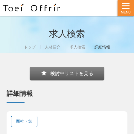
t
o
g
g
l
e
n
求人検索
a
v
i
g
トップ
人材紹介
求人検索
詳細情報
a
t
i
o
n
star
検討中リストを見る
詳細情報
商社・卸