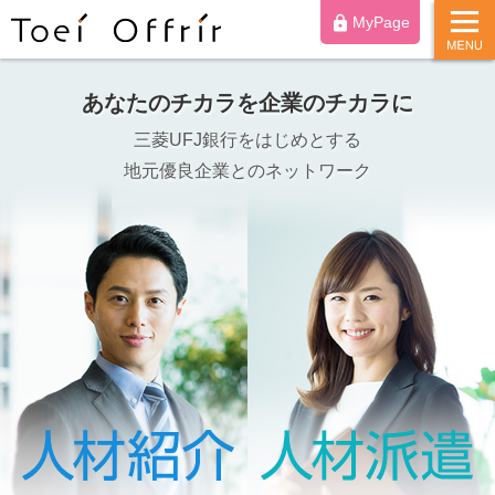
t
https
MyPage
o
g
g
l
e
あなたのチカラを企業のチカラに
n
a
三菱UFJ銀行をはじめとする
v
i
地元優良企業とのネットワーク
g
a
t
i
o
n